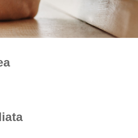
ea
ata​​