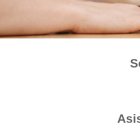
S
Asis