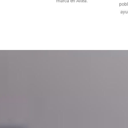
marca en Altea.
pobl
ayu