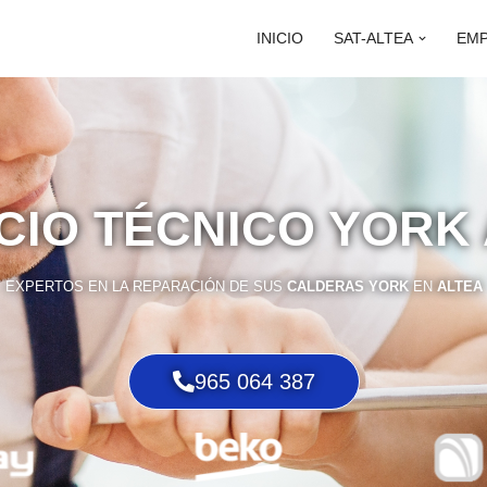
INICIO
SAT-ALTEA
EM
CIO TÉCNICO YORK
EXPERTOS EN LA REPARACIÓN DE SUS
CALDERAS YORK
EN
ALTEA
965 064 387