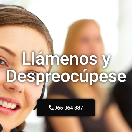
Llámenos y
Despreocúpese
965 064 387