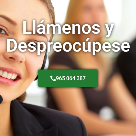
Llámenos y
Despreocúpese
965 064 387