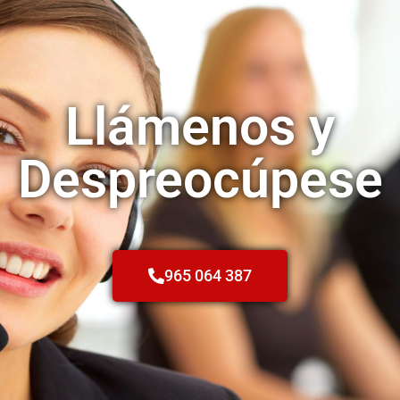
Llámenos y
Despreocúpese
965 064 387