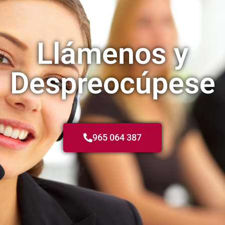
Llámenos y
Despreocúpese
965 064 387